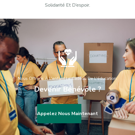
Solidarité Et D’espoir.
Nous Offrons À L'enfant Le Cadeau De L'éducation.
D
e
v
e
n
i
r
B
é
n
é
v
o
l
e
?
Appelez Nous Maintenant