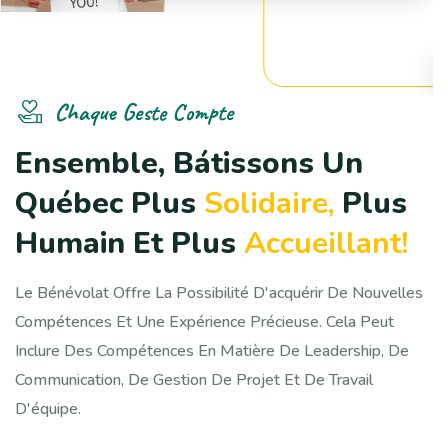
Chaque Geste Compte
E
n
s
e
m
b
l
e
,
B
á
t
i
s
s
o
n
s
U
n
Q
u
é
b
e
c
P
l
u
s
S
o
l
i
d
a
i
r
e
,
P
l
u
s
H
u
m
a
i
n
E
t
P
l
u
s
A
c
c
u
e
i
l
l
a
n
t
!
Le Bénévolat Offre La Possibilité D'acquérir De Nouvelles
Compétences Et Une Expérience Précieuse. Cela Peut
Inclure Des Compétences En Matière De Leadership, De
Communication, De Gestion De Projet Et De Travail
D'équipe.