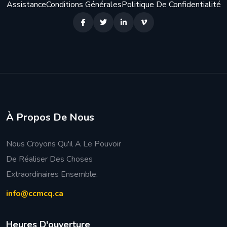
Assistance
Conditions Générales
Politique De Confidentialité
À Propos De Nous
Nous Croyons Qu'il A Le Pouvoir
De Réaliser Des Choses
Extraordinaires Ensemble.
info@ccmcq.ca
H
e
u
r
e
s
D
'
o
u
v
e
r
t
u
r
e