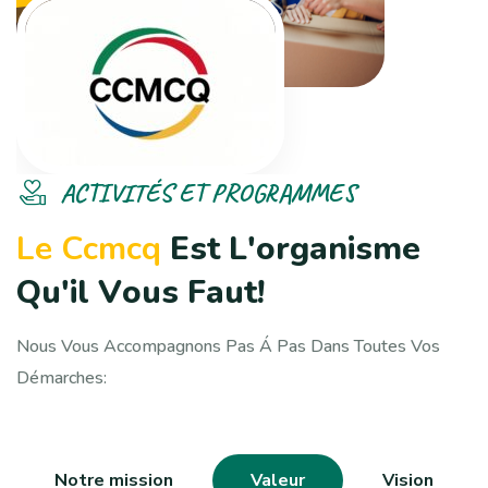
ACTIVITÉS ET PROGRAMMES
L
e
C
c
m
c
q
E
s
t
L
'
o
r
g
a
n
i
s
m
e
Q
u
'
i
l
V
o
u
s
F
a
u
t
!
Nous Vous Accompagnons Pas Á Pas Dans Toutes Vos
Démarches:
Notre mission
Valeur
Vision