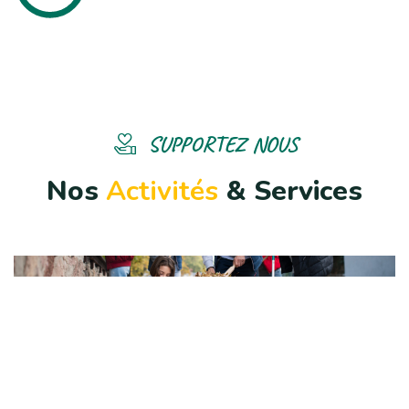
SUPPORTEZ NOUS
N
o
s
A
c
t
i
v
i
t
é
s
&
S
e
r
v
i
c
e
s