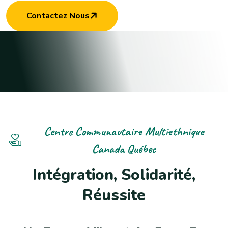
Contactez Nous
Centre Communautaire Multiethnique
Canada Québec
I
n
t
é
g
r
a
t
i
o
n
,
S
o
l
i
d
a
r
i
t
é
,
R
é
u
s
s
i
t
e