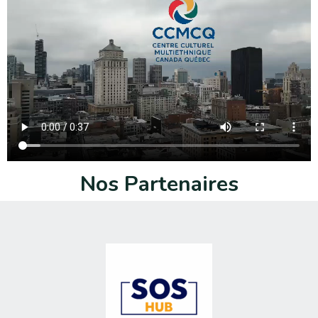
N
o
s
P
a
r
t
e
n
a
i
r
e
s