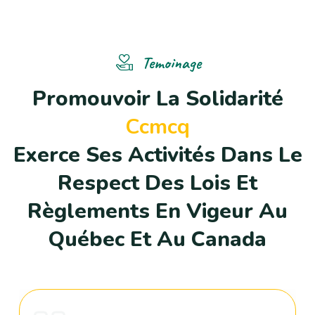
Temoinage
P
r
o
m
o
u
v
o
i
r
L
a
S
o
l
i
d
a
r
i
t
é
C
c
m
c
q
E
x
e
r
c
e
S
e
s
A
c
t
i
v
i
t
é
s
D
a
n
s
L
e
R
e
s
p
e
c
t
D
e
s
L
o
i
s
E
t
R
è
g
l
e
m
e
n
t
s
E
n
V
i
g
e
u
r
A
u
Q
u
é
b
e
c
E
t
A
u
C
a
n
a
d
a