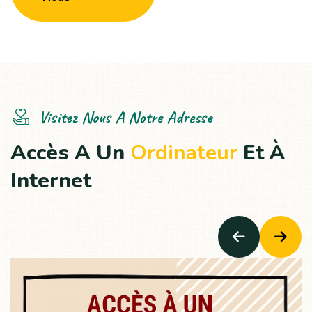
Visitez Nous A Notre Adresse
A
c
c
è
s
A
U
n
O
r
d
i
n
a
t
e
u
r
E
t
À
I
n
t
e
r
n
e
t