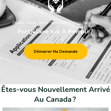
Études, Travail, Avenir : Nous Vous Guidons Pas À Pas
F
o
r
m
u
l
a
i
r
e
I
r
c
c
A
R
e
m
p
l
i
r
?
Démarrer Ma Demande
Ê
t
e
s
-
v
o
u
s
N
o
u
v
e
l
l
e
m
e
n
t
A
r
r
i
v
é
A
u
C
a
n
a
d
a
?