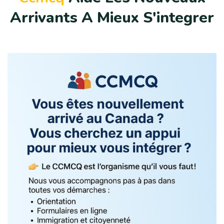
A
r
r
i
v
a
n
t
s
A
M
i
e
u
x
S
'
i
n
t
e
g
r
e
r