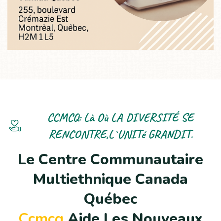
CCMCQ: Là Où LA DIVERSITÉ SE
RENCONTRE,L`UNITé GRANDIT.
L
e
C
e
n
t
r
e
C
o
m
m
u
n
a
u
t
a
i
r
e
M
u
l
t
i
e
t
h
n
i
q
u
e
C
a
n
a
d
a
Q
u
é
b
e
c
C
c
m
c
q
A
i
d
e
L
e
s
N
o
u
v
e
a
u
x