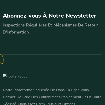
A
b
o
n
n
e
z
-
v
o
u
s
À
N
o
t
r
e
N
e
w
s
l
e
t
t
e
r
Inspections Régulières Et Mécanismes De Retour
D'information
Notre Plateforme Sécurisée De Dons En Ligne Vous
Permet De Faire Des Contributions Rapidement Et En Toute
Sécurité. Choisissez Parmi Plusieurs Options.