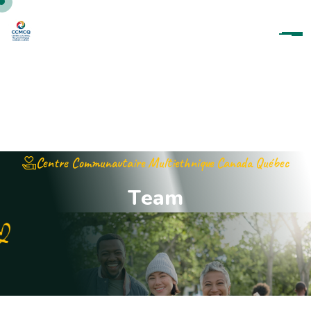
Centre Communautaire Multiethnique Canada Québec
T
e
a
m