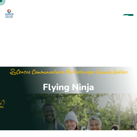
Centre Communautaire Multiethnique Canada Québec
F
l
y
i
n
g
N
i
n
j
a