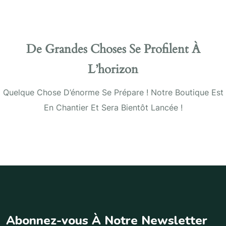
De Grandes Choses Se Profilent À
L’horizon
Quelque Chose D’énorme Se Prépare ! Notre Boutique Est
En Chantier Et Sera Bientôt Lancée !
A
b
o
n
n
e
z
-
v
o
u
s
À
N
o
t
r
e
N
e
w
s
l
e
t
t
e
r